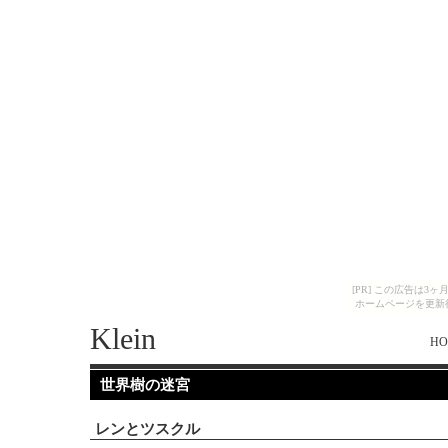
[PR] この広告は
ホームページを更新
Klein
HO
世界樹の迷宮
レンとツスクル