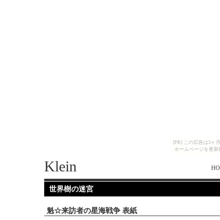
[PR] この広告は
ホームページを更新
Klein
HO
世界樹の迷宮
魁☆来訪者の星海戦争 表紙