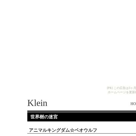
[PR] この広告は
ホームページを更新
Klein
HO
世界樹の迷宮
アニマルキングダム☆ベオウルフ