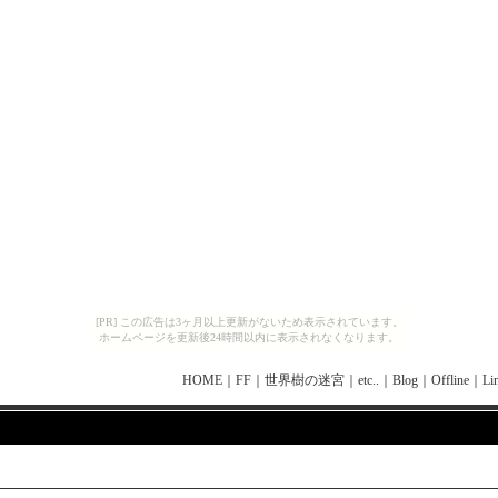
[PR] この広告は3ヶ月以上更新がないため表示されています。
ホームページを更新後24時間以内に表示されなくなります。
HOME
｜
FF
｜
世界樹の迷宮
｜
etc..
｜
Blog
｜
Offline
｜
Li